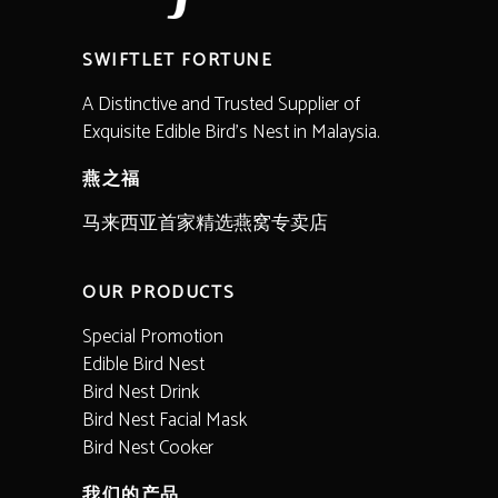
SWIFTLET FORTUNE
A Distinctive and Trusted Supplier of
Exquisite Edible Bird’s Nest in Malaysia.
燕之福
马来西亚首家精选燕窝专卖店
OUR PRODUCTS
Special Promotion
Edible Bird Nest
Bird Nest Drink
Bird Nest Facial Mask
Bird Nest Cooker
我们的产品